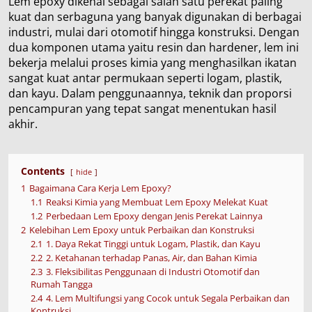
Lem epoxy dikenal sebagai salah satu perekat paling
kuat dan serbaguna yang banyak digunakan di berbagai
industri, mulai dari otomotif hingga konstruksi. Dengan
dua komponen utama yaitu resin dan hardener, lem ini
bekerja melalui proses kimia yang menghasilkan ikatan
sangat kuat antar permukaan seperti logam, plastik,
dan kayu. Dalam penggunaannya, teknik dan proporsi
pencampuran yang tepat sangat menentukan hasil
akhir.
Contents
hide
1
Bagaimana Cara Kerja Lem Epoxy?
1.1
Reaksi Kimia yang Membuat Lem Epoxy Melekat Kuat
1.2
Perbedaan Lem Epoxy dengan Jenis Perekat Lainnya
2
Kelebihan Lem Epoxy untuk Perbaikan dan Konstruksi
2.1
1. Daya Rekat Tinggi untuk Logam, Plastik, dan Kayu
2.2
2. Ketahanan terhadap Panas, Air, dan Bahan Kimia
2.3
3. Fleksibilitas Penggunaan di Industri Otomotif dan
Rumah Tangga
2.4
4. Lem Multifungsi yang Cocok untuk Segala Perbaikan dan
Kontruksi