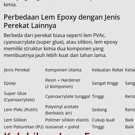
kimia.
Perbedaan Lem Epoxy dengan Jenis
Perekat Lainnya
Berbeda dari perekat biasa seperti lem PVAc,
cyanoacrylate (super glue), atau silikon, lem epoxy
memiliki struktur kimia dua komponen yang
membuatnya jauh lebih kuat dan tahan lama.
Jenis Perekat
Komponen Utama
Kekuatan Rekat
Keta
Resin + Hardener
Epoxy
Sangat tinggi
Sang
(2 komponen)
Super Glue
Cyanoacrylate tunggal
Tinggi
Ren
(Cyanoacrylate)
Polyvinyl acetate
Lem PVAc (Putih)
Sedang
Ren
(berbasis air)
Lem Silikon
Polimer silikon elastis
Cukup kuat
Baik
Lem Poliuretan (PU)
Isosianat + poliol
Tinggi
Baik